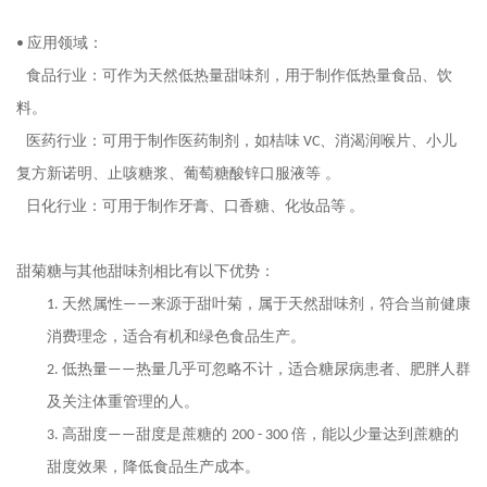
应用领域：
•
食品行业：可作为天然低热量甜味剂，用于制作低热量食品、饮
料。
医药行业：可用于制作医药制剂，如桔味
、消渴润喉片、小儿
VC
复方新诺明、止咳糖浆、葡萄糖酸锌口服液等 。
日化行业：可用于制作牙膏、口香糖、化妆品等
。
甜菊糖与其他甜味剂相比有以下优势：
天然属性
来源于甜叶菊，属于天然甜味剂，符合当前健康
1.
——
消费理念，适合有机和绿色食品生产。
低
热量
热量几乎可忽略不计，适合糖尿病患者、肥胖人群
2.
——
及关注体重管理的人。
高
甜度
甜度是蔗糖的
倍，能以少量达到蔗糖的
3.
——
200 - 300
甜度效果，降低食品生产成本。