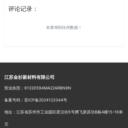
评论记录：
未查询到任何数据！
江苏金杉新材料有限公司
营业执照
：91320594MA22ARBN9N
备案号码
：
苏ICP备2024123344号
地址
：江苏省苏州市工业园区星汉街5号腾飞新苏坊B栋4楼15-16单
元