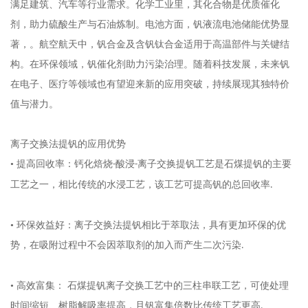
满足建筑、汽车等行业需求。化学工业里，其化合物是优质催化
剂，助力硫酸生产与石油炼制。电池方面，钒液流电池储能优势显
著，。航空航天中，钒合金及含钒钛合金适用于高温部件与关键结
构。在环保领域，钒催化剂助力污染治理。随着科技发展，未来钒
在电子、医疗等领域也有望迎来新的应用突破，持续展现其独特价
值与潜力。
离子交换法提钒的应用优势
• 提高回收率：钙化焙烧
酸浸
离子交换提钒工艺是石煤提钒的主要
-
-
工艺之一，相比传统的水浸工艺，该工艺可提高钒的总回收率
.
• 环保效益好：离子交换法提钒相比于萃取法，具有更加环保的优
势，在吸附过程中不会因萃取剂的加入而产生二次污染
.
• 高效富集： 石煤提钒离子交换工艺中的三柱串联工艺，可使处理
时间缩短、树脂解吸率提高，且钒富集倍数比传统工艺更高
.