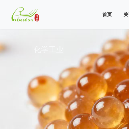
首页
关
关于金杉
产品中心
科技研发
应用场景
化学工业
公司简介
环境保护
研发与技术
新能源
>
>
>
>
企业文化
金属和湿法
工艺流程与
水处理
发展历程
生物制药和生物技术
品质管理
生物制药
>
>
>
>
荣誉资质
家庭和市政
技术团队
半导体
产能布局
电力能源行业
植物萃取
>
>
>
植物成分提
化工催化
化学工业
环境保护
>
>
食品和饮料
金属和湿法
碳捕捉
食品与饮料
>
>
电力能源
碳捕捉
>