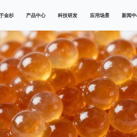
于金杉
产品中心
科技研发
应用场景
新闻中
冶金
技术
>
>
>
>
用水处理
>
>
>
>
取
>
>
冶金
>
>
>